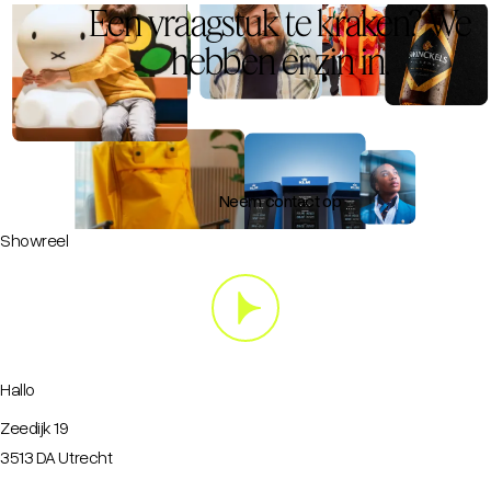
Een vraagstuk te kraken? We
hebben er zin in.
Neem contact op
Showreel
Hallo
Zeedijk 19
3513 DA Utrecht