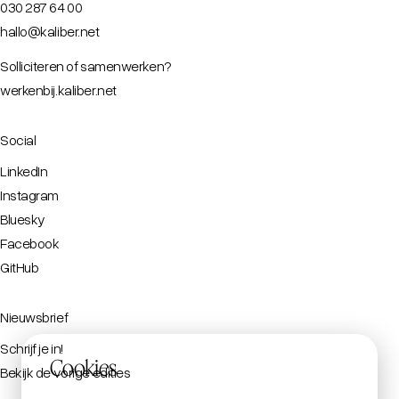
030 287 64 00
hallo@kaliber.net
Solliciteren of samenwerken?
werkenbij.kaliber.net
Social
LinkedIn
Instagram
Bluesky
Facebook
GitHub
Nieuwsbrief
Schrijf je in!
Cookies
Bekijk de vorige edities