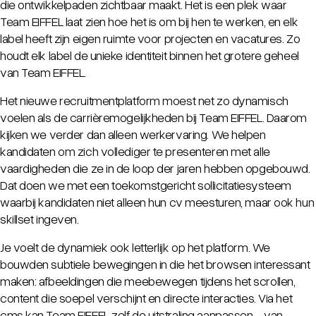
die ontwikkelpaden zichtbaar maakt. Het is een plek waar
Team EIFFEL laat zien hoe het is om bij hen te werken, en elk
label heeft zijn eigen ruimte voor projecten en vacatures. Zo
houdt elk label de unieke identiteit binnen het grotere geheel
van Team EIFFEL.
Het nieuwe recruitmentplatform moest net zo dynamisch
voelen als de carrièremogelijkheden bij Team EIFFEL. Daarom
kijken we verder dan alleen werkervaring. We helpen
kandidaten om zich vollediger te presenteren met alle
vaardigheden die ze in de loop der jaren hebben opgebouwd.
Dat doen we met een toekomstgericht sollicitatiesysteem
waarbij kandidaten niet alleen hun cv meesturen, maar ook hun
skillset ingeven.
Je voelt de dynamiek ook letterlijk op het platform. We
bouwden subtiele bewegingen in die het browsen interessant
maken: afbeeldingen die meebewegen tijdens het scrollen,
content die soepel verschijnt en directe interacties. Via het
cms kan Team EIFFEL zelf de uitstraling aanpassen - van