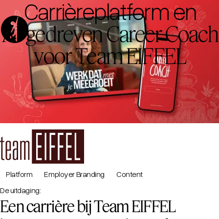
Carrièreplatform en
AI-gedreven Career Coach
voor Team EIFFEL
Platform
Employer Branding
Content
De uitdaging:
Een carrière bij Team EIFFEL