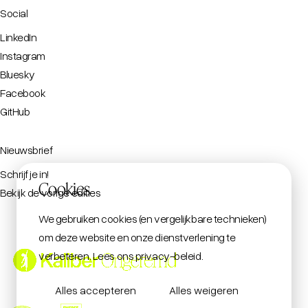
Social
LinkedIn
Instagram
Bluesky
Facebook
GitHub
Nieuwsbrief
Schrijf je in!
Cookies
Bekijk de vorige edities
We gebruiken cookies (en vergelijkbare technieken)
om deze website en onze dienstverlening te
verbeteren.
Lees ons privacy-beleid
.
Alles accepteren
Alles weigeren