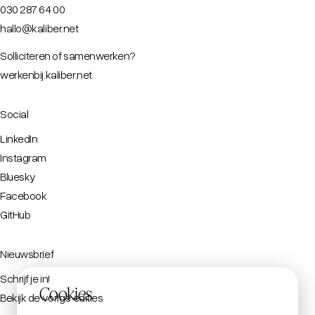
030 287 64 00
hallo@kaliber.net
Solliciteren of samenwerken?
werkenbij.kaliber.net
Social
LinkedIn
Instagram
Bluesky
Facebook
GitHub
Nieuwsbrief
Schrijf je in!
Cookies
Bekijk de vorige edities