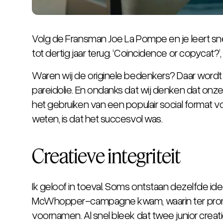
Volg de Fransman Joe La Pompe en je leert snel 
tot dertig jaar terug. ‘
Coincidence or copycat?
’
Waren wij de originele bedenkers? Daar wordt he
pareidolie
. En ondanks dat wij denken dat onze
het gebruiken van een populair social format 
weten, is dat het succesvol was.
Creatieve integriteit
Ik geloof in toeval. Soms ontstaan dezelfde i
McWhopper
-campagne kwam, waarin ter pro
voornamen. Al snel bleek dat twee junior crea