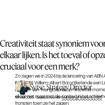
Creativiteit staat synoniem voor
elkaar lijken. Is het toeval of op
cruciaal voor een merk?
Zo zagen we in 2024 bij de lancering van A
ING (2019). Willem-Albert Bol ontketende een L
Sytse, Strategy Director
Boomer
van YoungCapital op hetzelfde moment,
elkaar niet, maar met die context in het achter
16 mei 2025
·
Gepubliceerd in
MarketingTribune 5, 2025
fronsten toen ze het zagen.