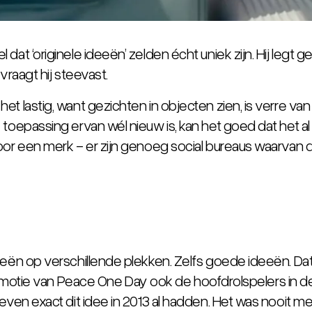
dat ‘originele ideeën’ zelden écht uniek zijn. Hij legt
, vraagt hij steevast.
t lastig, want gezichten in objecten zien, is verre van
 toepassing ervan wél nieuw is, kan het goed dat het a
voor een merk - er zijn genoeg social bureaus waarvan 
deeën op verschillende plekken. Zelfs goede ideeën. Da
motie van
Peace One Day
ook de hoofdrolspelers in 
tieven exact dit idee in 2013 al hadden. Het was nooi