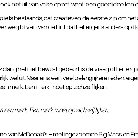
 ook niet uit van valse opzet, want: een goed idee kan
t op iets bestaands, dat creatieven de eerste zijn om he
 weg blijven van de hint dat het ergens anders op lijkt of
 Zolang het niet bewust gebeurt, is de vraag of het erg
lijk wel uit. Maar er is een veel belangrijkere reden: eig
een merk. Een merk moet op zichzelf lijken.
an een merk. Een merk moet op zichzelf lijken.
e van McDonald’s - met ingezoomde Big Mac’s en Frans