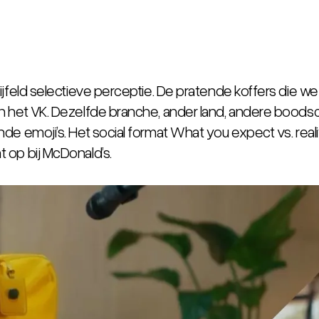
jfeld selectieve perceptie. De pratende koffers die we
 het VK. Dezelfde branche, ander land, andere boodsch
de emoji’s. Het social format
What you expect vs. real
 op bij McDonald’s.