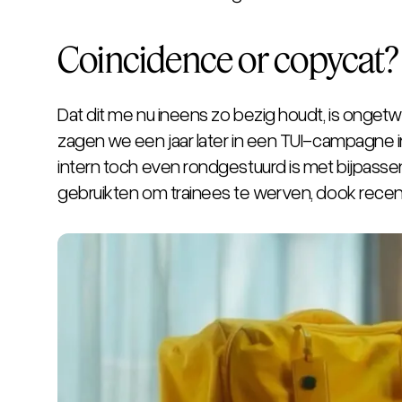
Coincidence or copycat?
Dat dit me nu ineens zo bezig houdt, is ongetwi
zagen we een jaar later in een TUI-campagne in
intern toch even rondgestuurd is met bijpassen
gebruikten om trainees te werven, dook recent