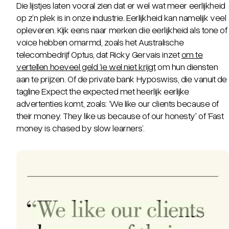
Die lijstjes laten vooral zien dat er wel wat meer eerlijkheid
op z’n plek is in onze industrie. Eerlijkheid kan namelijk veel
opleveren. Kijk eens naar merken die eerlijkheid als tone of
voice hebben omarmd, zoals het Australische
telecombedrijf Optus, dat Ricky Gervais inzet
om te
vertellen hoeveel geld ‘ie wel niet krijgt
om hun diensten
aan te prijzen. Of de private bank Hyposwiss, die vanuit de
tagline Expect the expected met heerlijk eerlijke
advertenties komt, zoals: ‘We
like our clients because of
their money. They like us because of our honesty'
of ‘
Fast
money is chased by slow learners’
.