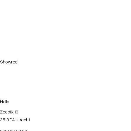
Showreel
Hallo
Zeedijk 19
3513 DA Utrecht
030 287 64 00