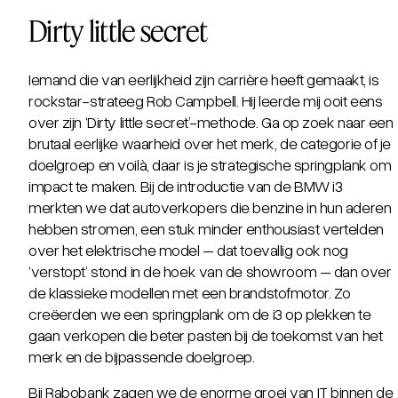
Dirty little secret
Iemand die van eerlijkheid zijn carrière heeft gemaakt, is
rockstar-strateeg Rob Campbell. Hij leerde mij ooit eens
over zijn ‘
Dirty little secret
’-methode. Ga op zoek naar een
brutaal eerlijke waarheid over het merk, de categorie of je
doelgroep en voilà, daar is je strategische springplank om
impact te maken. Bij de introductie van de BMW i3
merkten we dat autoverkopers die benzine in hun aderen
hebben stromen, een stuk minder enthousiast vertelden
over het elektrische model – dat toevallig ook nog
‘verstopt’ stond in de hoek van de showroom – dan over
de klassieke modellen met een brandstofmotor. Zo
creëerden we een springplank om de i3 op plekken te
gaan verkopen die beter pasten bij de toekomst van het
merk en de bijpassende doelgroep.
Bij Rabobank zagen we de enorme groei van IT binnen de